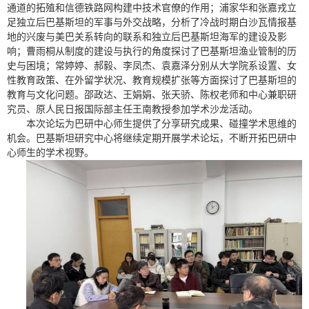
通道的拓殖和信德铁路网构建中技术官僚的作用；浦家华和张嘉戎立
足独立后巴基斯坦的军事与外交战略，分析了冷战时期白沙瓦情报基
地的兴废与美巴关系转向的联系和独立后巴基斯坦海军的建设及影
响；曹雨桐从制度的建设与执行的角度探讨了巴基斯坦渔业管制的历
史与困境；常婷婷、郝毅、李凤杰、袁嘉泽分别从大学院系设置、女
性教育政策、在外留学状况、教育规模扩张等方面探讨了巴基斯坦的
教育与文化问题。邵政达、王娟娟、张天骄、陈权老师和中心兼职研
究员、原人民日报国际部主任王南教授参加学术沙龙活动。
本次论坛为巴研中心师生提供了分享研究成果、碰撞学术思维的
机会。巴基斯坦研究中心将继续定期开展学术论坛，不断开拓巴研中
心师生的学术视野。